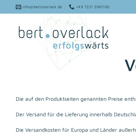
Zum
info@bertoverlack.de
+49 7221 3961160
Inhalt
springen
V
Die auf den Produktseiten genannten Preise entha
Der Versand für die Lieferung innerhalb Deutschl
Die Versandkosten für Europa und Länder außer