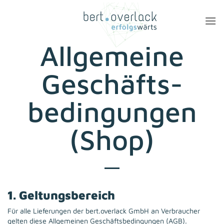
Zum
Inhalt
springen
Allgemeine
Geschäfts­
bedingungen
(Shop)
1. Geltungsbereich
Für alle Lieferungen der bert.overlack GmbH an Verbraucher
gelten diese Allgemeinen Geschäftsbedingungen (AGB).