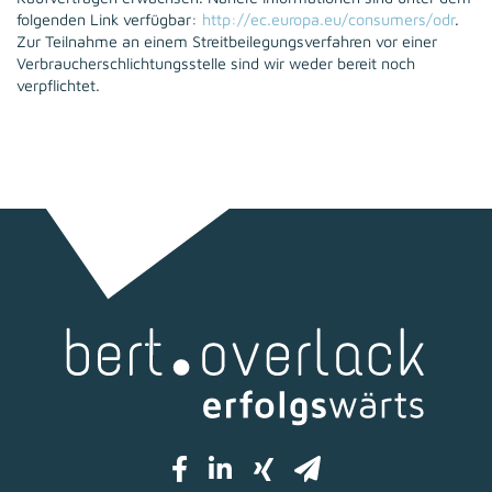
folgenden Link verfügbar:
http://ec.europa.eu/consumers/odr
.
Zur Teilnahme an einem Streitbeilegungsverfahren vor einer
Verbraucherschlichtungsstelle sind wir weder bereit noch
verpflichtet.